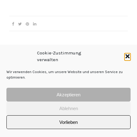
Cookie-Zustimmung
verwalten
Wir verwenden Cookies, um unsere Website und unseren Service zu
Impressum
|
Datenschutz
|
Kontakt
optimieren.
Akzeptieren
Ablehnen
Copyright 2021 - Sabine Keller
Vorlieben